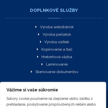
DOPLNKOVÉ SLUŽBY
Výroba webstránok
Výroba pečiatok
Výroba vizitiek
Kopírovanie a tlač
Hrebeňová väzba
Laminovanie
Skenovanie dokumentov
Vážime si vaše súkromie
Simmons.sk © Copyright 2026. Všetky práva vyhradené.
Súbory cookie používame na zlepšenie vášho zážitku z
prehliadania, poskytovanie prispôsobených reklám alebo