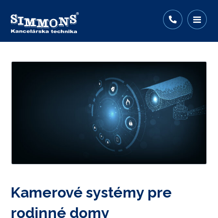
Kamerové systémy pre
rodinné domy