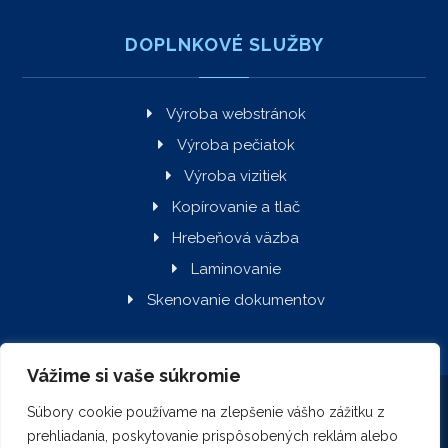
DOPLNKOVÉ SLUŽBY
Výroba webstránok
Výroba pečiatok
Výroba vizitiek
Kopírovanie a tlač
Hrebeňová väzba
Laminovanie
Skenovanie dokumentov
Vážime si vaše súkromie
Simmons.sk © Copyright 2026. Všetky práva vyhradené.
Súbory cookie používame na zlepšenie vášho zážitku z
prehliadania, poskytovanie prispôsobených reklám alebo