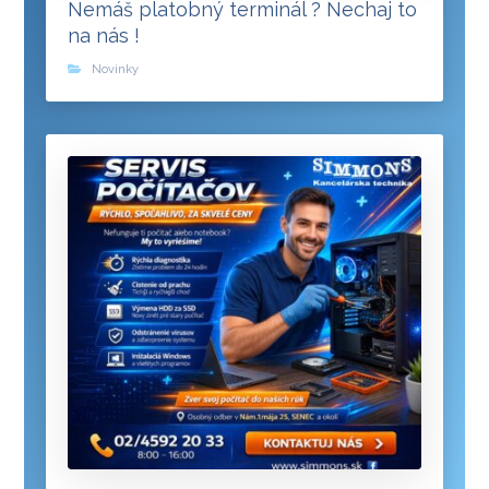
Nemáš platobný terminál ? Nechaj to
na nás !
Novinky