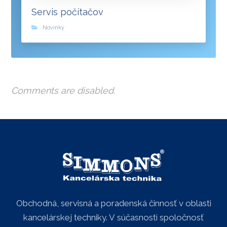
Servis počítačov
Novinky
Comments are disabled.
Obchodná, servisná a poradenská činnosť v oblasti
kancelárskej techniky. V súčasnosti spoločnosť