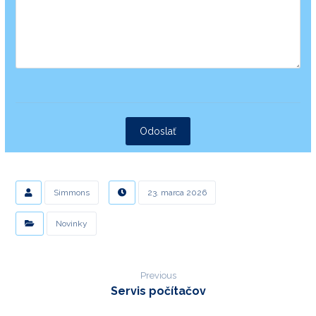
Odoslať
Simmons
23. marca 2026
Novinky
Previous
Servis počítačov