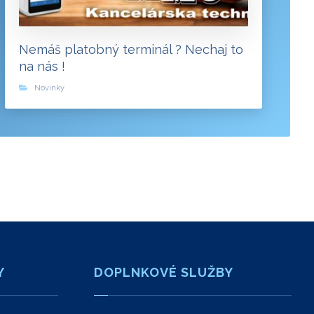
Nemáš platobný terminál ? Nechaj to
na nás !
Novinky
Y
DOPLNKOVÉ SLUŽBY