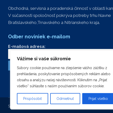
Obchodná, servisná a poradenská činnosť v oblasti kan
V súčasnosti spoločnosť pokrýva potreby trhu hlavne
Bratislavského,Trnavského a Nitrianskeho kraja.
Odber noviniek e-mailom
E-mailová adresa:
Vážime si vaše súkromie
Súbory cookie používame na zlepšenie vášho zážitku z
prehliadania, poskytovanie prispôsobených reklám alebo
obsahu a analýzu našej návštevnosti. Kliknutím na „Prijať
všetko“ súhlasíte s naším používaním súborov cookie.
Prispôsobiť
Odmietnuť
Prijať všetko
Simmons.sk © Copyright 2026. Všetky práva vyhradené.